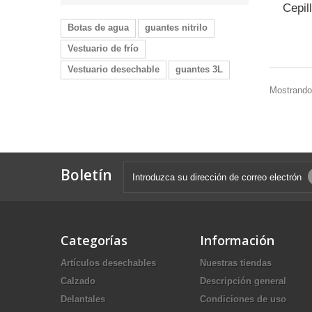
Cepil
Botas de agua
guantes nitrilo
Vestuario de frío
Vestuario desechable
guantes 3L
Mostrando
Boletín
Categorías
Información
Artículos desechables
Nuestras tiendas
Calzado
Descripción general
Delantales
Condiciones de uso