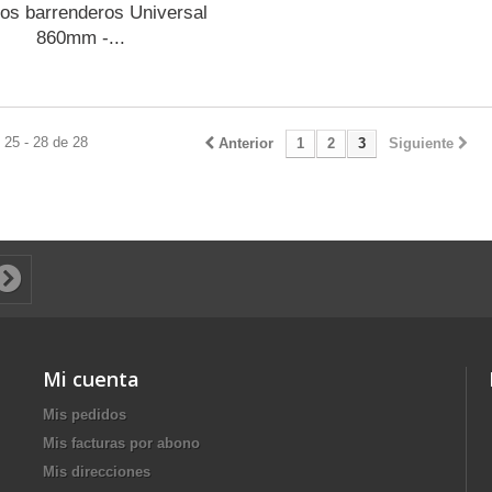
los barrenderos Universal
860mm -...
 25 - 28 de 28
Anterior
1
2
3
Siguiente
Mi cuenta
Mis pedidos
Mis facturas por abono
Mis direcciones