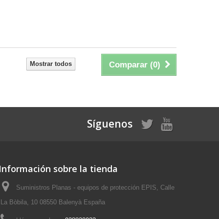
Mostrar todos
Comparar (
0
)
Síguenos
Información sobre la tienda
Suministros Planas - equipos de protección EPIS, Calle
La Bòbila, 10 08550 Balenyà España