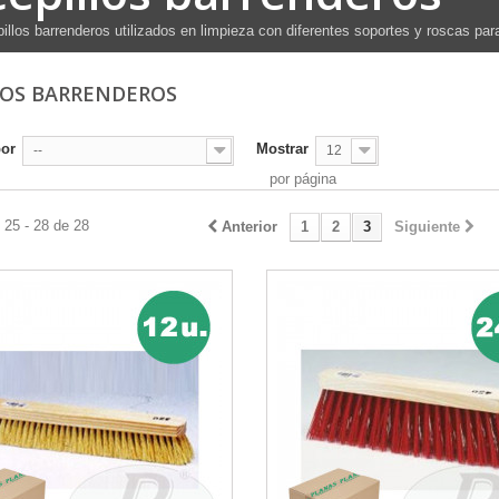
illos barrenderos utilizados en limpieza con diferentes soportes y roscas pa
LOS BARRENDEROS
por
Mostrar
--
12
por página
 25 - 28 de 28
Anterior
1
2
3
Siguiente