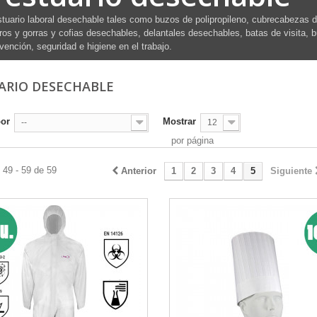
tuario laboral desechable tales como buzos de polipropileno, cubrecabezas 
ros y gorras y cofias desechables, delantales desechables, batas de visita, 
vención, seguridad e higiene en el trabajo.
ARIO DESECHABLE
por
Mostrar
--
12
por página
 49 - 59 de 59
Anterior
1
2
3
4
5
Siguiente