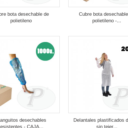
bre bota desechable de
Cubre bota desechable
polietileno
polietileno -...
anguitos desechables
Delantales plastificados d
resistentes - CAJA...
sin tejer...