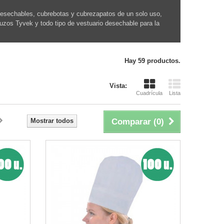
desechables, cubrebotas y cubrezapatos de un solo uso,
buzos Tyvek y todo tipo de vestuario desechable para la
Hay 59 productos.
Vista:
Cuadrícula
Lista
Mostrar todos
Comparar (
0
)