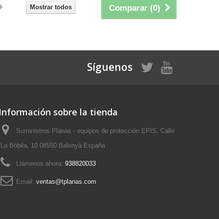
Mostrar todos
Comparar (
0
)
Síguenos
Información sobre la tienda
Suministros Planas - equipos de protección EPIS, Calle
La Bòbila, 10 08550 Balenyà España
Llámenos ahora:
938820033
Email:
ventas@tplanas.com