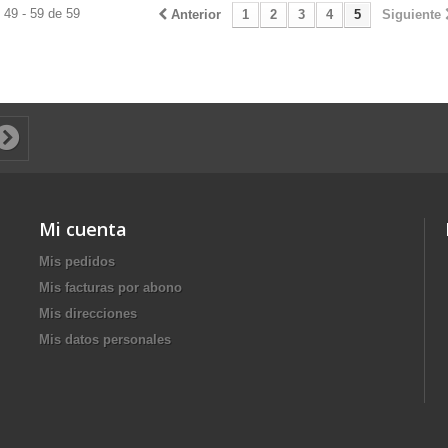
 49 - 59 de 59
Anterior
1
2
3
4
5
Siguiente
Mi cuenta
Mis pedidos
Mis facturas por abono
Mis direcciones
Mis datos personales