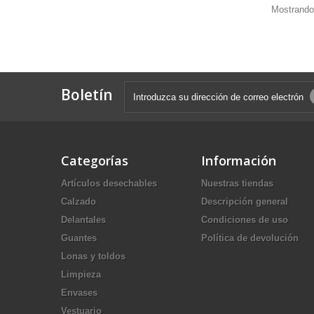
Mostrando
Boletín
Categorías
Información
Artículos desechables
Nuestras tiendas
Calzado
Descripción general
Delantales
Condiciones de uso
Guantes
Política de devolución
Lonas y toldos
Limpieza
Envases
Vestuario