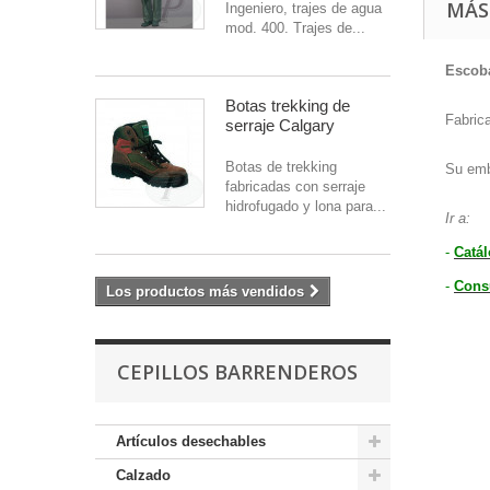
MÁS
Ingeniero, trajes de agua
mod. 400. Trajes de...
Escob
Botas trekking de
Fabrica
serraje Calgary
Botas de trekking
Su emb
fabricadas con serraje
hidrofugado y lona para...
Ir a:
-
Catá
-
Cons
Los productos más vendidos
CEPILLOS BARRENDEROS
Artículos desechables
Calzado