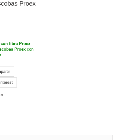
scobas Proex
con fibra Proex
scobas Proex
con
o.
artir
nterest
go