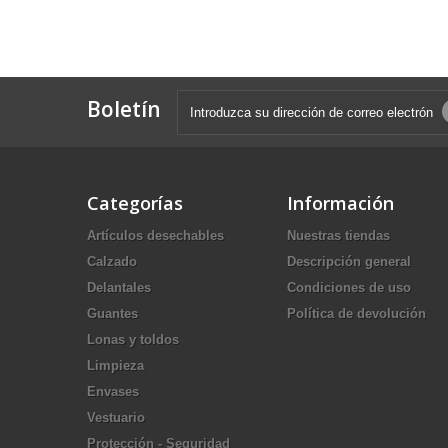
Boletín
Categorías
Información
Artículos desechables
Nuestras tiendas
Calzado
Descripción general
Delantales
Condiciones de uso
Guantes
Política de devolución
Lonas y toldos
Limpieza
Envases
Vestuario
Protección - Seguridad