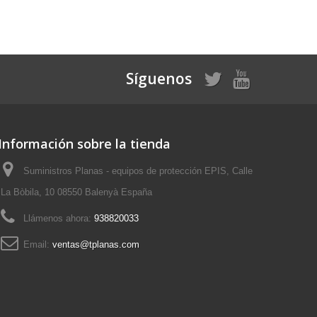
Síguenos
Información sobre la tienda
Suministros Planas - equipos de protección EPIS, Calle
La Bòbila, 10 08550 Balenyà España
Llámenos ahora:
938820033
Email:
ventas@tplanas.com