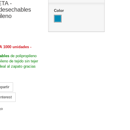
TA -
desechables
Color
ileno
 1000 unidades -
ables
de polipropileno
ileno de tejido sin tejer
deal al zapato gracias
artir
nterest
go