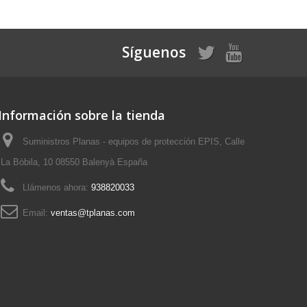
Síguenos
Información sobre la tienda
Suministros Planas - equipos de protección EPIS, Calle
La Bòbila, 10 08550 Balenyà España
Llámenos ahora:
938820033
Email:
ventas@tplanas.com