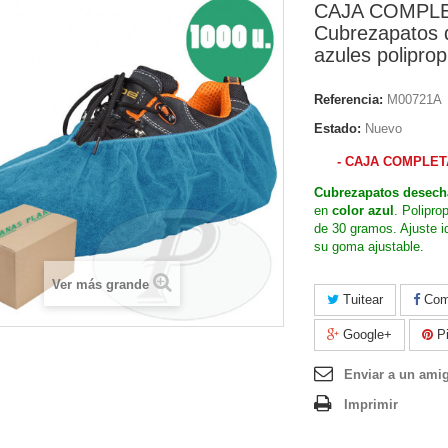
CAJA COMPLE
Cubrezapatos 
azules poliprop
Referencia:
M00721A
Estado:
Nuevo
- CAJA COMPLETA
Cubrezapatos
desech
en
color azul
. Poliprop
de 30 gramos. Ajuste i
su goma ajustable.
Ver más grande
Tuitear
Comp
Google+
Pi
Enviar a un ami
Imprimir