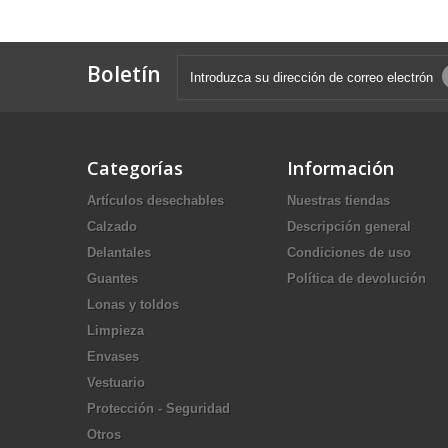
Boletín
Categorías
Información
Artículos desechables
Nuestras tiendas
Calzado
Descripción general
Delantales
Condiciones de uso
Guantes
Política de devolución
Lonas y toldos
Limpieza
Envases
Vestuario
Protección - Seguridad
Otros