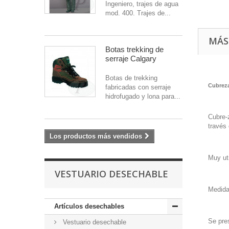
Ingeniero, trajes de agua
mod. 400. Trajes de...
MÁS
Botas trekking de
serraje Calgary
Botas de trekking
Cubreza
fabricadas con serraje
hidrofugado y lona para...
Cubre-
través 
Los productos más vendidos
Muy uti
VESTUARIO DESECHABLE
Medida
Artículos desechables
Se pre
Vestuario desechable